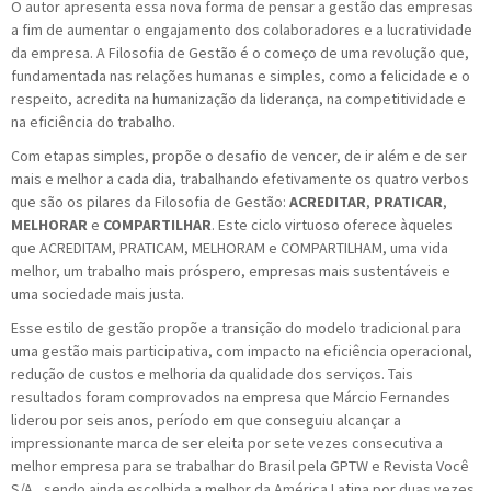
O autor apresenta essa nova forma de pensar a gestão das empresas
a fim de aumentar o engajamento dos colaboradores e a lucratividade
da empresa. A Filosofia de Gestão é o começo de uma revolução que,
fundamentada nas relações humanas e simples, como a felicidade e o
respeito, acredita na humanização da liderança, na competitividade e
na eficiência do trabalho.
Com etapas simples, propõe o desafio de vencer, de ir além e de ser
mais e melhor a cada dia, trabalhando efetivamente os quatro verbos
que são os pilares da Filosofia de Gestão:
ACREDITAR
,
PRATICAR
,
MELHORAR
e
COMPARTILHAR
. Este ciclo virtuoso oferece àqueles
que ACREDITAM, PRATICAM, MELHORAM e COMPARTILHAM, uma vida
melhor, um trabalho mais próspero, empresas mais sustentáveis e
uma sociedade mais justa.
Esse estilo de gestão propõe a transição do modelo tradicional para
uma gestão mais participativa, com impacto na eficiência operacional,
redução de custos e melhoria da qualidade dos serviços. Tais
resultados foram comprovados na empresa que Márcio Fernandes
liderou por seis anos, período em que conseguiu alcançar a
impressionante marca de ser eleita por sete vezes consecutiva a
melhor empresa para se trabalhar do Brasil pela GPTW e Revista Você
S/A., sendo ainda escolhida a melhor da América Latina por duas vezes.