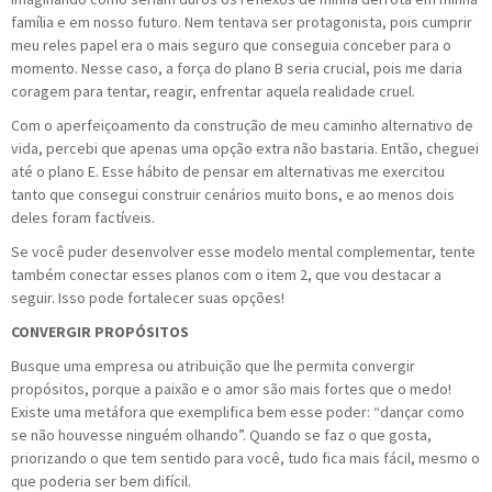
família e em nosso futuro. Nem tentava ser protagonista, pois cumprir
meu reles papel era o mais seguro que conseguia conceber para o
momento. Nesse caso, a força do plano B seria crucial, pois me daria
coragem para tentar, reagir, enfrentar aquela realidade cruel.
Com o aperfeiçoamento da construção de meu caminho alternativo de
vida, percebi que apenas uma opção extra não bastaria. Então, cheguei
até o plano E. Esse hábito de pensar em alternativas me exercitou
tanto que consegui construir cenários muito bons, e ao menos dois
deles foram factíveis.
Se você puder desenvolver esse modelo mental complementar, tente
também conectar esses planos com o item 2, que vou destacar a
seguir. Isso pode fortalecer suas opções!
CONVERGIR PROPÓSITOS
Busque uma empresa ou atribuição que lhe permita convergir
propósitos, porque a paixão e o amor são mais fortes que o medo!
Existe uma metáfora que exemplifica bem esse poder: “dançar como
se não houvesse ninguém olhando”. Quando se faz o que gosta,
priorizando o que tem sentido para você, tudo fica mais fácil, mesmo o
que poderia ser bem difícil.