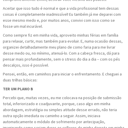
Aceitar que isso tudo é normal e que a vida profissional tem dessas
coisas é completamente inadmissível! Eu também já me deparei com
esse mesmo medo e, por muitos anos, convivi com isso como se
fosse um mal incurável.
Como sempre fiz em minha vida, aproveito minhas férias em família
para relaxar, curtir, mas também para evoluir. E, numa ocasião dessas,
organizei detalhadamente meu plano de como faria para me livrar
desse medo ou, no mínimo, atenuá-lo. Com a cabeça fresca, dá para
pensar mais profundamente, sem o stress do dia a dia – com os pés
descalços, isso é possível.
Pensei, então, em caminhos para iniciar o enfrentamento. E cheguei a
duas trilhas básicas:
TER UM PLANO B
Percebi que, muitas vezes, eu me colocava na posição de submissão
total, inferiorizado e coadjuvante, porque, caso algo em minha
abordagem, estratégia ou simples atitude desse errado, não teria
outra opção imediata ou caminho a seguir. Assim, iniciava
automaticamente o módulo de sofrimento por antecipação,
imaginando como seriam duros os reflexos de minha derrota em minha